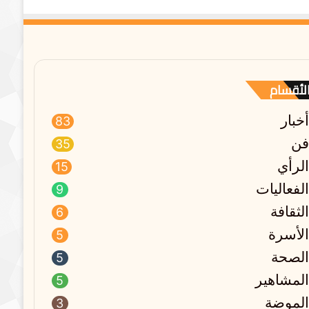
لأقسام
أخبار
83
فن
35
الرأي
15
الفعاليات
9
الثقافة
6
الأسرة
5
الصحة
5
المشاهير
5
الموضة
3