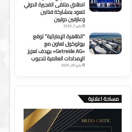
انطلاق ملتقى الفجيرة الدولي
للعود بمشاركة فنانين
وعازفين دوليين
مايو 7, 2025
“الظاهرة الإماراتية” توقع
بروتوكول تعاون مع
«Getreide AG» بهدف تعزيز
الإمدادات العالمية للحبوب
مايو 20, 2025
مساحة اعلانية