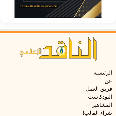
الرئيسية
عن
فريق العمل
البودكاست
المشاهير
شراء القالب!