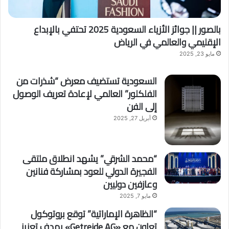
بالصور || جوائز الأزياء السعودية 2025 تحتفي بالإبداع
الإقليمي والعالمي في الرياض
مايو 23, 2025
السعودية تستضيف معرض “شذرات من
الفلكلور” العالمي لإعادة تعريف الوصول
إلى الفن
أبريل 27, 2025
“محمد الشرقي” يشهد انطلاق ملتقى
الفجيرة الدولي للعود بمشاركة فنانين
وعازفين دوليين
مايو 7, 2025
“الظاهرة الإماراتية” توقع بروتوكول
تعاون مع «Getreide AG» بهدف تعزيز