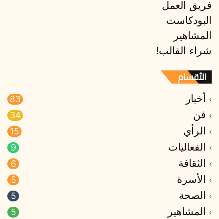
فريق العمل
البودكاست
المشاهير
شراء القالب!
الأقسام
أخبار
83
فن
34
الرأي
15
الفعاليات
9
الثقافة
6
الأسرة
5
الصحة
5
المشاهير
5