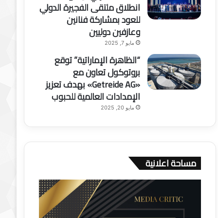
انطلاق ملتقى الفجيرة الدولي
للعود بمشاركة فنانين
وعازفين دوليين
مايو 7, 2025
“الظاهرة الإماراتية” توقع
بروتوكول تعاون مع
«Getreide AG» بهدف تعزيز
الإمدادات العالمية للحبوب
مايو 20, 2025
مساحة اعلانية