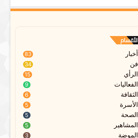
لأقسام
أخبار
83
فن
34
الرأي
15
الفعاليات
9
الثقافة
6
الأسرة
5
الصحة
5
المشاهير
5
الموضة
3