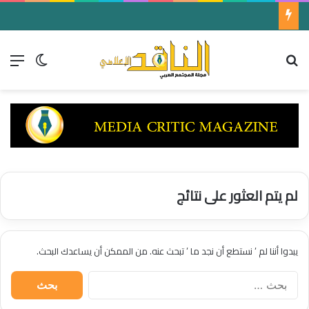
بالفيديو || “زهر ليمون” هو أحدث الأعمال الغنائية المصوّرة للنجمة بلقيس فتحي
بحث عن
الق
الوضع ا
لم يتم العثور على نتائج
يبدوا أننا لم ’ نستطع أن نجد ما ’ تبحث عنه. من الممكن أن يساعدك البحث.
ا
ل
ب