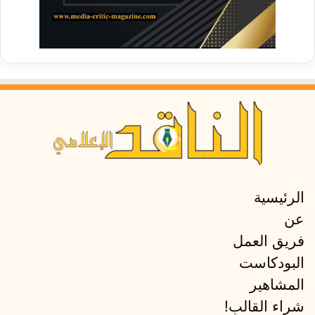
الرئيسية
عن
فريق العمل
البودكاست
المشاهير
شراء القالب!