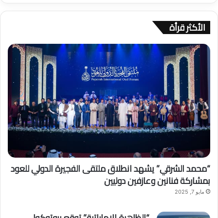
ح
ث
الأكثر قرأة
ع
ن
:
“محمد الشرقي” يشهد انطلاق ملتقى الفجيرة الدولي للعود
بمشاركة فنانين وعازفين دوليين
مايو 7, 2025
“الظاهرة الإماراتية” توقع بروتوكول