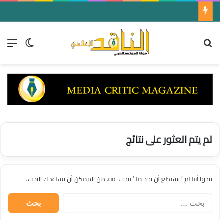
النجم اللبناني “يوري مرقدي” يكشف أسباب غيابه عن الغناء
بحث عن
الق
الوضع ا
لم يتم العثور على نتائج
يبدوا أننا لم ’ نستطع أن نجد ما ’ تبحث عنه. من الممكن أن يساعدك البحث.
ا
ل
ب