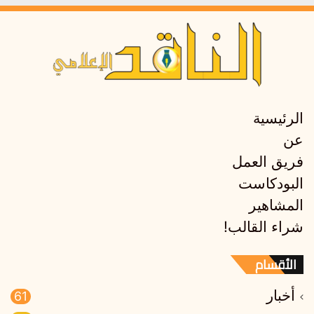
الرئيسية
عن
فريق العمل
البودكاست
المشاهير
شراء القالب!
الأقسام
أخبار
61