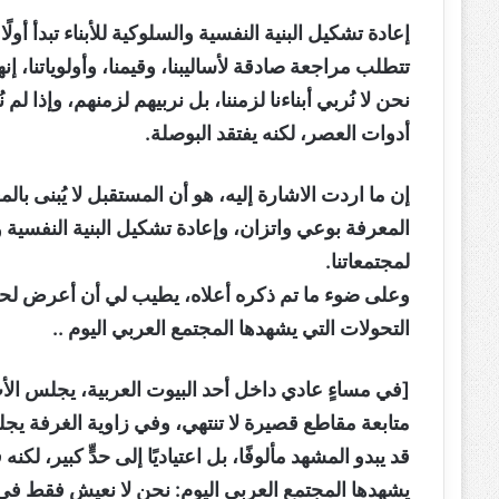
إعادة تشكيل البنية النفسية والسلوكية للأبناء تبدأ أو
تتطلب مراجعة صادقة لأساليبنا، وقيمنا، وأولوياتنا، إنه
نحن لا نُربي أبناءنا لزمننا، بل نربيهم لزمنهم، وإذا ل
أدوات العصر، لكنه يفتقد البوصلة.
إن ما اردت الاشارة إليه، هو أن المستقبل لا يُبنى با
المعرفة بوعي واتزان، وإعادة تشكيل البنية النفسية وال
لمجتمعاتنا.
وعلى ضوء ما تم ذكره أعلاه، يطيب لي أن أعرض لح
التحولات التي يشهدها المجتمع العربي اليوم ..
[في مساءٍ عادي داخل أحد البيوت العربية، يجلس الأب 
متابعة مقاطع قصيرة لا تنتهي، وفي زاوية الغرفة يج
قد يبدو المشهد مألوفًا، بل اعتياديًا إلى حدٍّ كبير، 
يشهدها المجتمع العربي اليوم: نحن لا نعيش فقط في 