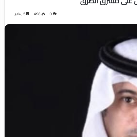
لٌ على مفترق الطرق
0
498
5 دقائق