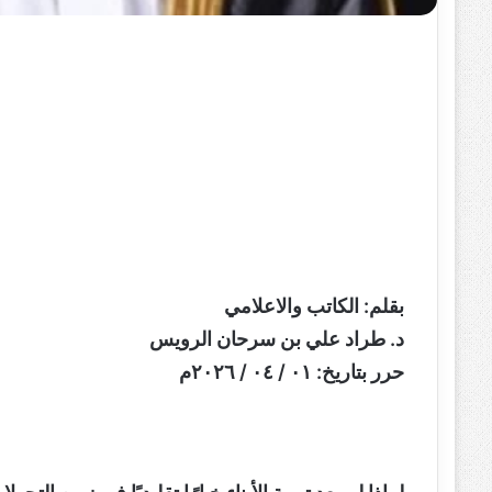
بقلم: الكاتب والاعلامي
د. طراد علي بن سرحان الرويس
حرر بتاريخ: ٠١ / ٠٤ / ٢٠٢٦م