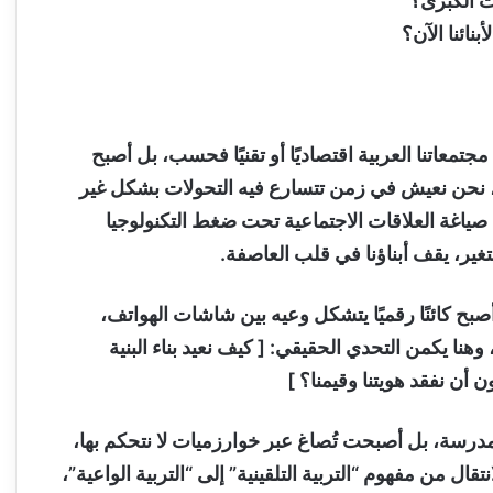
لات الكبرى؟
نائنا الآن؟
تمعاتنا العربية اقتصاديًا أو تقنيًا فحسب، بل أصبح
سه، نحن نعيش في زمن تتسارع فيه التحولات بشكل غير
د صياغة العلاقات الاجتماعية تحت ضغط التكنولوجيا
ير، يقف أبناؤنا في قلب العاصفة.
 أصبح كائنًا رقميًا يتشكل وعيه بين شاشات الهواتف،
نا يكمن التحدي الحقيقي: [ كيف نعيد بناء البنية
ن أن نفقد هويتنا وقيمنا؟ ]
المدرسة، بل أصبحت تُصاغ عبر خوارزميات لا نتحكم بها،
قال من مفهوم “التربية التلقينية” إلى “التربية الواعية”،