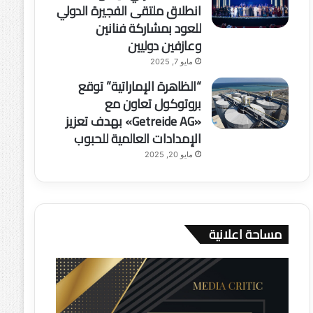
انطلاق ملتقى الفجيرة الدولي
للعود بمشاركة فنانين
وعازفين دوليين
مايو 7, 2025
“الظاهرة الإماراتية” توقع
بروتوكول تعاون مع
«Getreide AG» بهدف تعزيز
الإمدادات العالمية للحبوب
مايو 20, 2025
مساحة اعلانية