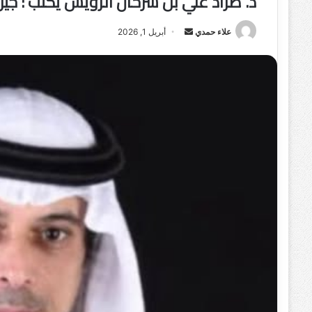
د. طراد علي بن سرحان الرويس يكتب : جي
علاء حمدي
أ
أبريل 1, 2026
ر
س
ل
ب
ر
ي
د
ا
إ
ل
ك
ت
ر
و
ن
ي