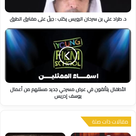
ل
ي
د. طراد علي بن سرحان الرويس يكتب : جيلٌ على مفترق الطرق
ب
ن
س
ا
ر
ل
ح
أ
ا
ط
ن
ف
ا
ا
ل
ل
ر
ي
و
ت
ي
الأطفال يتألقون في عرض مسرحي جديد مستلهم من أعمال
أ
س
ل
يوسف إدريس
ي
ق
ك
و
ت
ن
ب
مقالات ذات صلة
ف
:
ي
ج
ع