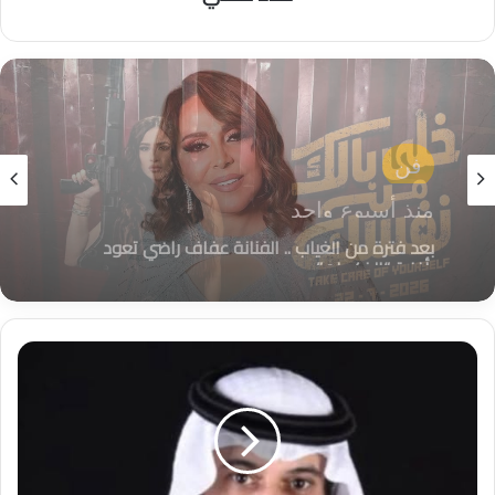
فن
منذ 3 أسابيع
ياسمين عبدالعزيز تخطف الأنظار في الجولة الخليجية
لفيلم «خلي بالك من نفسك»
د
.
ط
ر
ا
د
ع