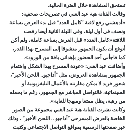
تستحق المشاهدة خلال الفترة الحالية.
وقالت الفنانة هبة عبد الغني في تصريحات صحفية:
«أدهشني رفع لافتة “كامل العدد” قبل بدء العرض بساعة
ونصف في أول ليلة، وفي الليلة الثانية أيضا رفعت
اللافتة«كامل العدد» قبل العرض بساعة كاملة، ولم أكن
أتوقع أن يكون الجمهور متشوقا إلى المسرح بهذا القدر،
كما فاجأني أحد الحضور بإهدائي باقة من الورود».
وأضافت عبد الغني: «عودة المسرح بهذا الشكل واهتمام
الجمهور بمشاهدة العروض، مثل “أداجيو.. اللحن الأخير”،
شعور فريد لا يمكن مقارنته بالأعمال التليفزيونية أو
السينمائية، فالتواصل المباشر مع الجمهور، رغم ما يحمله
من رهبة، يظل ممتعا ومبهجا للغاية».
وكانت نشرت الفنانة هبة عبد الغني مجموعة من الصور
الخاصة بالعرض المسرحي “أداجيو .. اللحن الأخير” ، وذلك
عبر صفحتها الرسمية بمواقع التواصل الاجتماعي وكتبت