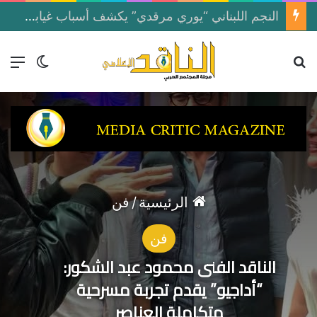
النجم اللبناني “يوري مرقدي” يكشف أسباب غيابه عن الغناء
بحث عن
الق
الوضع ا
الرئيسية
/
فن
فن
الناقد الفنى محمود عبد الشكور:
“أداجيو” يقدم تجربة مسرحية
متكاملة العناصر