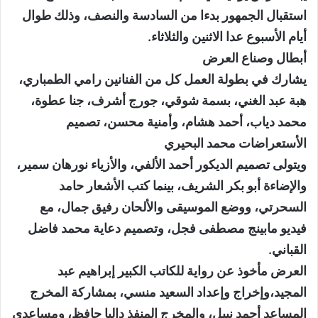
استقبال الجمهور بدءا من السادسة والنصف، وذلك طوال
أيام الأسبوع عدا الاثنين والثلاثاء.
أبطال وصناع العرض
يشارك في بطولة العمل كل من الفنانين رامي الطمباري،
هبة عبد الغني، بسمة شوقي، جورج أشرف، جنا عطوة،
محمد دياب، أحمد هشام، وأمنية محسن، تصميم
الأستعراضات محمد البحيري
ويتولى تصميم الديكور أحمد الألفي، والأزياء نورهان سمير،
والإضاءة أبو بكر الشريف، بينما كتب الأشعار حامد
السحرتي، ووضع الموسيقى والألحان رفيق جمال، مع
فيديو مابينج مصطفى فجل، وتصميم دعاية محمد فاضل
القباني.
العرض مأخوذ عن رواية للكاتب الكبير إبراهيم عبد
المجيد،وإخراج وإعداد السعيد منسي، بمشاركة المخرج
المساعد أحمد نبيل، والمخرج المنفذ داليا حافظ، ومساعدي