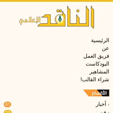
الرئيسية
عن
فريق العمل
البودكاست
المشاهير
شراء القالب!
الأقسام
أخبار
61
فن
23