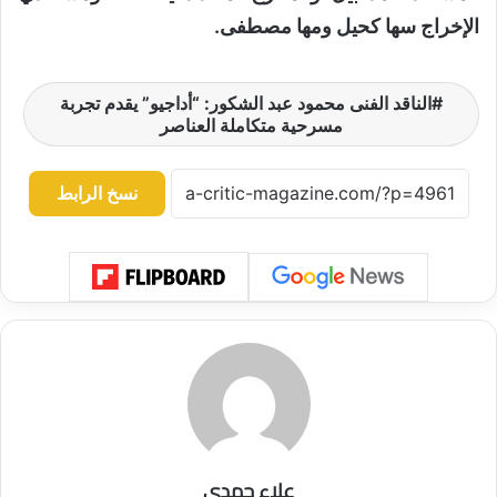
الإخراج سها كحيل ومها مصطفى.
الناقد الفنى محمود عبد الشكور: “أداجيو” يقدم تجربة
مسرحية متكاملة العناصر
نسخ الرابط
علاء حمدي