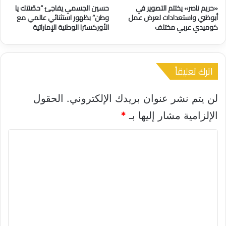
م
حسين الجسمي يفاجئ “حصّنتك يا
«حريم ناصر» يختتم التصوير في
ا
وطن” بظهور استثنائي عالمي مع
أبوظبي واستعدادات لعرض عمل
ل
الأوركسترا الوطنية الإماراتية
كوميدي عربي مختلف
ي
و
س
ف
اترك تعليقاً
إ
د
ر
لن يتم نشر عنوان بريدك الإلكتروني.
الحقول
ي
الإلزامية مشار إليها بـ
*
س
ا
ل
ت
ع
ل
ي