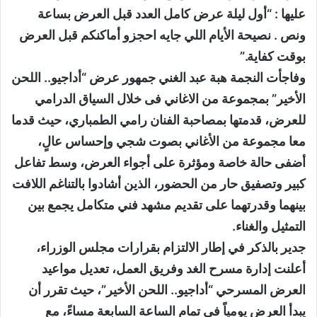
عليها : “أول ليلة عرض كامل العدد قبل العرض بساعة
ونص . نصيحة الأيام اللي جايه احجزو أماكنكم قبل العرض
بوقت كفاية.”
وفاجأت النجمة هبة عبد الغني جمهور عرض “أداجيو.. اللحن
الأخير” بمجموعة من الاغاني فى خلال السياق الدرامي
للعرض، قدمتها بمصاحبة الفنان رامي الطمباري، حيث قدما
معا مجموعة من الأغاني بصوت شجي وإحساس عالٍ،
أضفى حالة خاصة ومؤثرة على أجواء العرض، وسط تفاعل
كبير وتصفيق حار من الحضور، الذين أشادوا بالتناغم اللافت
بينهما وقدرتهما على تقديم مشهد فني متكامل يجمع بين
التمثيل والغناء.
جدير بالذكر في إطار الالتزام بقرارات مجلس الوزراء،
أعلنت إدارة مسرح الغد وفريق العمل، تعديل مواعيد
العرض المسرحي “أداجيو.. اللحن الأخير”، حيث تقرر أن
يبدأ العرض يومياً في تمام الساعة السابعة مساءً، مع