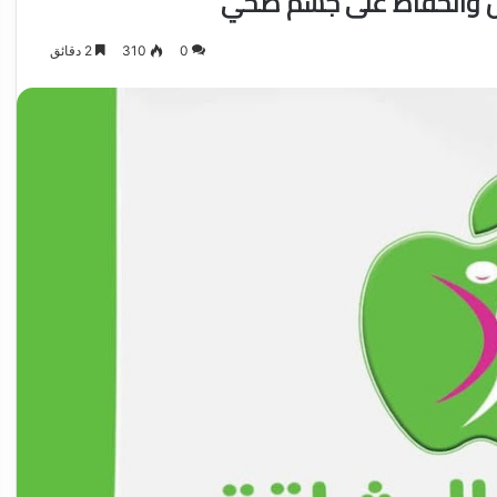
وزن والحفاظ على جسم صحي
0
310
2 دقائق