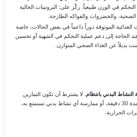
كم في الوزن طبيعياً. ركّز على: البروتينات الخالية
الصحية، والخضروات والفواكه الطازجة.
الغذائية الموثوقة دوراً داعماً في بعض الحالات، خاصة
عند الحاجة إلى دعم عملية التحكم في الشهية أو تحسين
ست بديلاً عن الغذاء الصحي المتوازن.
النشاط البدني بانتظام
. لا يشترط أن تكون التمارين
شاقة أو تستغرق ساعات طويلة؛ فالمشي اليومي لمدة 30 دقيقة، أو ممارسة أي نشاط بدني تستمتع به،
رات الحرارية.