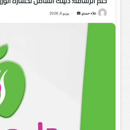
حلم الرشاقة: دليلك الشامل لخسارة ال
علاء حمدي
أ
يونيو 6, 2026
ر
س
ل
ب
ر
ي
د
ا
إ
ل
ك
ت
ر
و
ن
ي