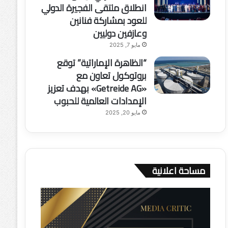
انطلاق ملتقى الفجيرة الدولي
للعود بمشاركة فنانين
وعازفين دوليين
مايو 7, 2025
“الظاهرة الإماراتية” توقع
بروتوكول تعاون مع
«Getreide AG» بهدف تعزيز
الإمدادات العالمية للحبوب
مايو 20, 2025
مساحة اعلانية