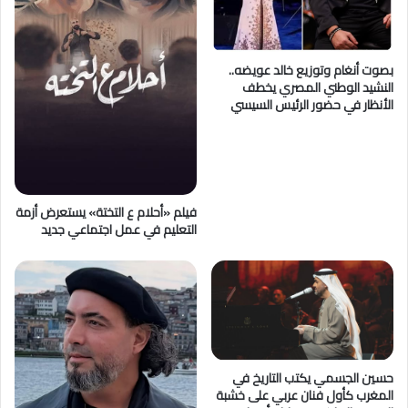
ن
ج
ا
و
خ
ب
ي
"
بصوت أنغام وتوزيع خالد عويضه..
ة
ت
النشيد الوطني المصري يخطف
:
ح
الأنظار في حضور الرئيس السيسي
ا
ي
س
ي
ت
ا
ر
ن
ا
ح
فيلم «أحلام ع التختة» يستعرض أزمة
ت
ف
التعليم في عمل اجتماعي جديد
ي
ل
ج
اً
ي
ا
ة
س
م
ت
ق
ث
ت
ن
ر
ا
حسين الجسمي يكتب التاريخ في
ح
ئ
المغرب كأول فنان عربي على خشبة
ة