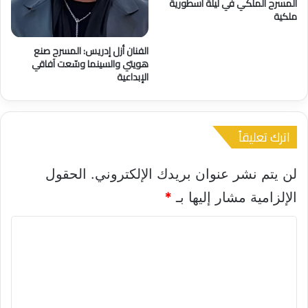
ي
المسرح الملكي في ليلة أسطورية
و
اً
ملكية
آ
ب
ل
ا
الفنان أزل إدريس: المسرح صنع
ي
ل
هويتي والسينما وسّعت آفاقي
ا
م
الإبداعية
ت
ت
ا
ح
ل
ف
ت
ا
اترك تعليقاً
ف
ل
ع
م
ي
ص
لن يتم نشر عنوان بريدك الإلكتروني.
الحقول
ل
ر
الإلزامية مشار إليها بـ
*
ي
ا
ا
ل
ك
ل
ب
ت
ي
ع
ر