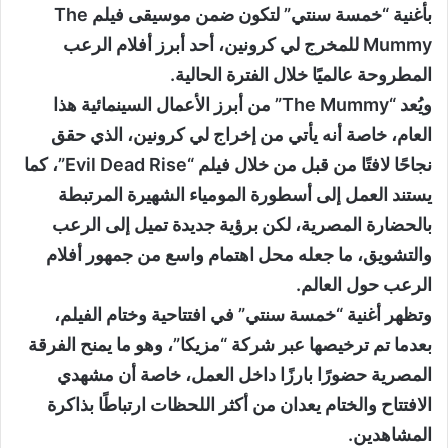
بأغنية “خمسة سنتي” لتكون ضمن موسيقى فيلم The
Mummy للمخرج لي كرونين، أحد أبرز أفلام الرعب
المطروحة عالميًا خلال الفترة الحالية.
ويُعد “The Mummy” من أبرز الأعمال السينمائية هذا
العام، خاصة أنه يأتي من إخراج لي كرونين، الذي حقق
نجاحًا لافتًا من قبل من خلال فيلم “Evil Dead Rise”، كما
يستند العمل إلى أسطورة المومياء الشهيرة المرتبطة
بالحضارة المصرية، لكن برؤية جديدة تميل إلى الرعب
والتشويق، ما جعله محل اهتمام واسع من جمهور أفلام
الرعب حول العالم.
وتظهر أغنية “خمسة سنتي” في افتتاحية وختام الفيلم،
بعدما تم ترخيصها عبر شركة “مزيكا”، وهو ما يمنح الفرقة
المصرية حضورًا بارزًا داخل العمل، خاصة أن مشهدي
الافتتاح والختام يعدان من أكثر اللحظات ارتباطًا بذاكرة
المشاهدين.