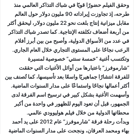
وحقق الفيلم حضورًا قويًا في شباك التذاكر العالمي منذ
طرحه، إذ تجاوزت إيراداته 90 مليون دولار حول العالم
مقابل ميزانية إنتاج بلغت نحو 22 مليون دولار، ليحقق أكثر
من أربعة أضعاف تكلفته الإنتاجية. كما تصدر شباك التذاكر
في عدد من الأسواق الدولية، وأصبح من بين أبرز أفلام
الرعب نجاحًا على المستوى التجاري خلال العام الجاري.
وتكتسب أغنية “خمسة سنتي” خصوصية لمسيرة
“شارموفرز” باعتبارها من أوائل الأغنيات التي حققت
للفرقة انتشارًا جماهيريًا واسعًا بعد تأسيسها، كما تُصنف بين
أكثر أعمالها نجاحًا واستماعًا على مدار السنوات الماضية.
وأسهمت الأغنية بشكل كبير في ترسيخ اسم الفرقة لدى
الجمهور، قبل أن تعود اليوم للظهور في واحدة من أكبر
محطاتها الدولية من خلال فيلم هوليوودي عالمي.
وبدأت رحلة فرقة “شارموفرز” عام 2012 على يد أحمد
بهاء ومحمد العرقان، ونجحت على مدار السنوات الماضية