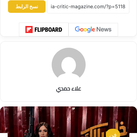
نسخ الرابط
علاء حمدي
فن