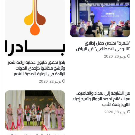
ع
ا
م
ا
ل
أ
س
“شفرة” تحتضن حفل إطلاق
“اللاوعي الاصطناعي” في الرياض
ر
ة
يونيو 26, 2026
ع
بادرا تحقق مليون عملية زراعة شعر
وتُرسّخ مكانتها كإحدى الجهات
ب
الرائدة في الرعاية الصحية للشعر
ر
م
يونيو 22, 2026
ه
من الشارقة إلى بغداد والقاهرة..
ر
سراب غانم تحصد الجوائز وتعيد إحياء
ج
التاريخ بلغة الأدب
ا
ن
يونيو 18, 2026
«
ه
و