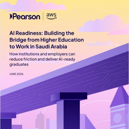
ل
ب
ر
ي
د
ا
إ
ل
ك
ت
ر
و
ن
ي
ا