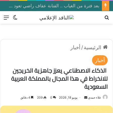
بعد فترة من الغياب .. الفنانة عفاف راضي تعود بأغنية “الذكريات”
بحث عن
الق
الوضع ا
الرئيسية
/
أخبار
أخبار
الذكاء الاصطناعي يعزز جاهزية الخريجين
للانخراط في هذا المجال بالمملكة العربية
السعودية
علاء حمدي
أ
يونيو 18, 2026
0
209
4 دقائق
ر
س