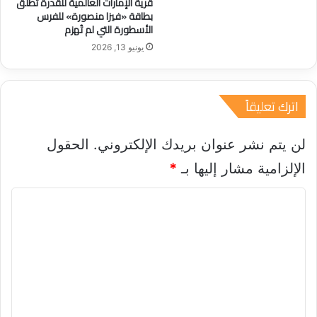
قرية الإمارات العالمية للقدرة تطلق
ا
بطاقة «فيزا منصورة» للفرس
م
الأسطورة التي لم تُهزم
ي
يونيو 13, 2026
ر
ف
ر
ي
اترك تعليقاً
ج
ن
ا
لن يتم نشر عنوان بريدك الإلكتروني.
الحقول
»
الإلزامية مشار إليها بـ
*
و
ت
ا
د
ع
ل
م
ت
ر
و
ع
ا
ل
د
ا
ي