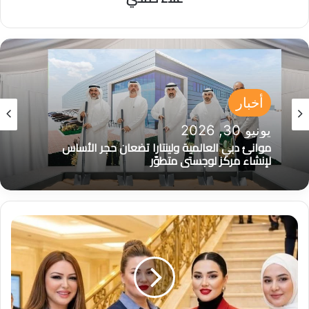
أخبار
يونيو 30, 2026
موانئ دبي العالمية ولينتارا تضعان حجر الأساس
لإنشاء مركز لوجستي متطوّر
ح
ي
ن
ي
ن
ك