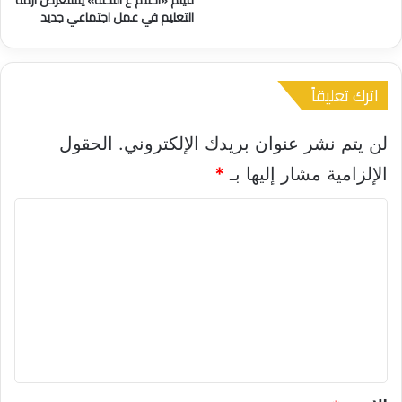
فيلم «أحلام ع التختة» يستعرض أزمة
د
التعليم في عمل اجتماعي جديد
اترك تعليقاً
لن يتم نشر عنوان بريدك الإلكتروني.
الحقول
الإلزامية مشار إليها بـ
*
ا
ل
ت
ع
ل
ي
ق
*