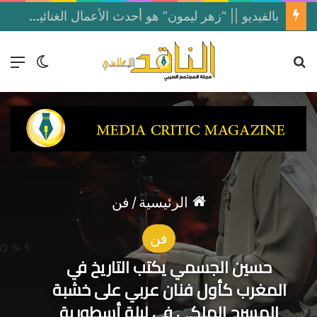
بالفيديو || “زهر ليمون” هو أحدث الأعمال الغنائية المصوّرة للنجمة بلقيس فتحي
بحث عن
الق
الوضع ا
الرئيسية
/
فن
فن
حسين الجسمي يكتب التاريخ في
المغرب كأول فنان عربي على خشبة
المسرح الملكي في ليلة أسطورية