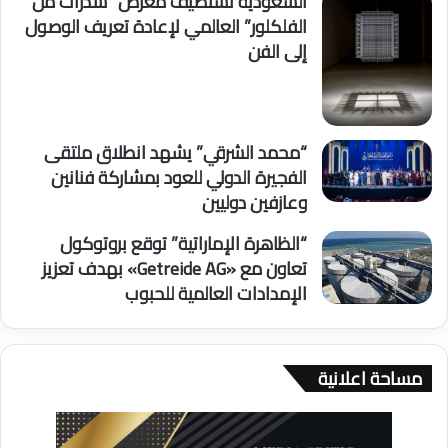
السعودية تستضيف معرض “شذرات من
الفلكلور” العالمي لإعادة تعريف الوصول
إلى الفن
“محمد الشرقي” يشهد انطلاق ملتقى
الفجيرة الدولي للعود بمشاركة فنانين
وعازفين دوليين
“الظاهرة الإماراتية” توقع بروتوكول
تعاون مع «Getreide AG» بهدف تعزيز
الإمدادات العالمية للحبوب
مساحة اعلانية