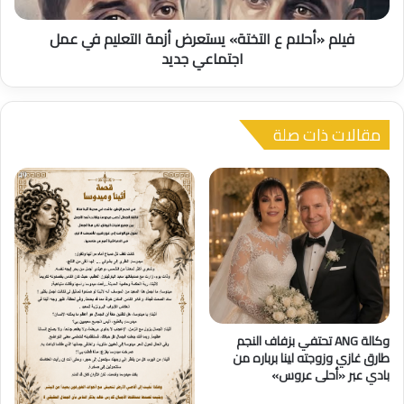
أ
ا
س
فيلم «أحلام ع التختة» يستعرض أزمة التعليم في عمل
م
م
ع
اجتماعي جديد
ي
ا
م
ل
ع
ت
ا
مقالات ذات صلة
خ
ن
ت
ي
ة
ا
»
ل
ي
و
س
ف
ت
ا
ع
ء
ر
ض
أ
ز
وكالة ANG تحتفي بزفاف النجم
طارق غازي وزوجته لينا برباره من
م
بادي عبر «أحلى عروس»
ة
ا