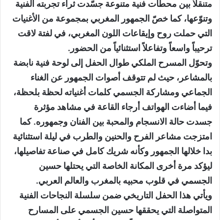
متنقلاً بين محطات فنية متنوعة جسّدت ثراء تجربته الفنية
وتنوّعها، كما خصّ الجمهور المغربي بمجموعة من الأغنيات
التي حملت روح وإيقاعات اللون المغربي، في لفتة لاقت
ترحيباً واسعاً وتفاعلاً استثنائياً من الحضور.
وتحوّل المسرح الملكي طوال الحفل إلى لوحة فنية نابضة
بالمشاعر، حيث لم تتوقف أصوات الجمهور عن الغناء
الجماعي ومشاركة الجسمي كلمات أغنياته لحظة بلحظة،
فيما أضاءت الهواتف أرجاء القاعة في مشاهد مؤثرة
جسدت حالة الانسجام والمحبة بين الفنان وجمهوره. كما
امتزجت مشاعر الفرح والحنين والطرب في ليلة استثنائية
بدا خلالها الجمهور وكأنه شريك كامل في صناعة تفاصيلها،
ليؤكد مرة أخرى المكانة الخاصة التي يحتلها حسين
الجسمي في قلوب محبيه بالمغرب والعالم العربي.
ويأتي هذا الحفل التاريخي ضمن سلسلة النجاحات الفنية
المتواصلة التي يحققها حسين الجسمي على المسارح