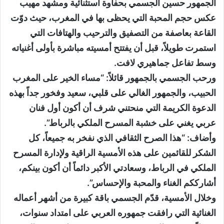
الجمهور حسين الجسمي بحفاوة استثنائية ومشهد مهيب
عكس حجم المحبة التي يحظى بها في المغرب، حيث دوّت
القاعة بعاصفة من التصفيق والترحيب والهتافات التي
استمرت طويلاً، قبل أن يفتتح أمسيته مباشرة بأولى أغنياته
وسط تفاعل جماهيري لافت.
ورحب الجسمي بالجمهور قائلاً: “مساء الخير على المغرب
الحبيب، والجمهور الغالي على قلبي، سعيد وفخور جداً بهذه
الدعوة الكريمة التي منحتني شرف أن أكون أول فنان
عربي يغني على خشبة المسرح الملكي بالرباط”.
وأضاف: “هذا الصرح الثقافي الذي نفخر به جميعاً، كل
الشكر للقائمين على هذه الأمسية الراقية ولإدارة المسرح
الملكي في الرباط، وسعادتي الأكبر دائماً أن أكون بينكم،
أشارككم الغناء والمحبة والإحساس”.
وخلال الأمسية، قدّم الجسمي باقة كبيرة من أشهر أعماله
الغنائية التي رافقت جمهوره العربي على امتداد سنوات،