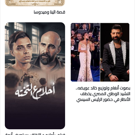
ل
ت
قصة اثينا وميدوسا
ع
ل
ي
م
ف
ي
ع
م
ل
ا
ج
ت
بصوت أنغام وتوزيع خالد عويضه..
م
النشيد الوطني المصري يخطف
ا
الأنظار في حضور الرئيس السيسي
ع
ي
ج
د
ي