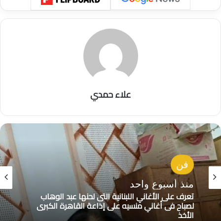
علاء حمدي
فن
فن
منذ أسبوع واحد
بعد فترة من الغياب .. الفنانة عفاف راضي تعود
منذ أسبوع واحد
بأغنية “الذكريات”