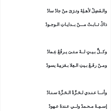
والـفَضِلْ لأهـلِهْ وتـرَىَ منْ جادْ سادْ
ذاكْ ثــابـتْ مـــنْ بــدايـاتِ الـوجـودْ
وكــلٍّ بـيـتٍ لــهْ مـتـىَ يـرفُعْ عِـمادْ
ومـنْ رفَـعْ بـيتِ الـعِلا بـعَزمِهْ يسودْ
وأنـــا عـنـدي لـحَـزَّةْ الـحَـزِّهْ سـنـادْ
إسـمِـهْ مـحـمدْ ولــي عـندهْ عـهودْ