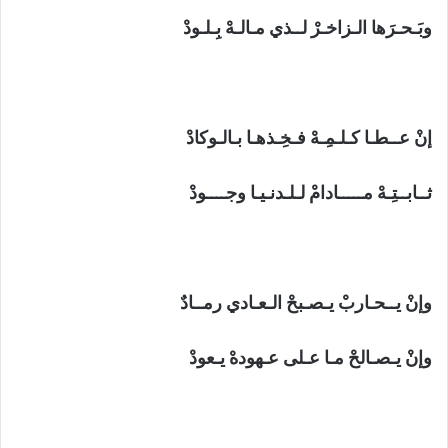
وبَـحـرَها الـزاخـرْ لــذي مـالـهْ بِـلـودْ
إنْ عــطـا كـلـمِـهْ فـخِـذهـا بـالـوكادْ
ثــابــتِـهْ مـــــادامْ لـلـدنـيـا وجــــودْ
وإنْ يــحـاربْ يـصـبحْ الـعـادي رمــادٌ
وإنْ يـصـالحْ مـا عـلى عـهودهْ يـعودْ