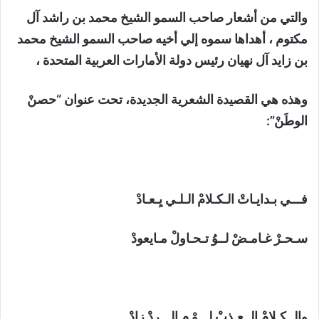
والتي من أشعار صاحب السمو الشيخ محمد بن راشد آل
مكتوم ، أهداها سموه إلي أخيه صاحب السمو الشيخ محمد
بن زايد آل نهيان رئيس دولة الأمارات العربية المتحدة ،
وهذه هي القصيدة الشعرية الجديدة، تحت عنوان “حصنْ
الوطَنْ”:
فـــي بـدايـاتْ الـكـلامْ الـلـي يِـعـادْ
سـحـرْ غـامـضْ لــوُ تـحـاولْ مـايعودْ
والــكـلامْ الــعـذبْ لـــوْ مِ الـــردْ زادْ