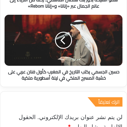
د
عالم الجمال عبر «إنانا» و«إنانا Reborn»
و
ر
ح
ب
س
ن
ي
ت
ن
س
ا
ل
ل
ط
ج
ا
س
ن
م
ا
حسين الجسمي يكتب التاريخ في المغرب كأول فنان عربي على
ي
ل
ي
خشبة المسرح الملكي في ليلة أسطورية ملكية
ق
ك
ا
ت
س
ب
م
اترك تعليقاً
ا
ي
ل
.
ت
لن يتم نشر عنوان بريدك الإلكتروني.
الحقول
.
ا
ر
ر
الإلزامية مشار إليها بـ
*