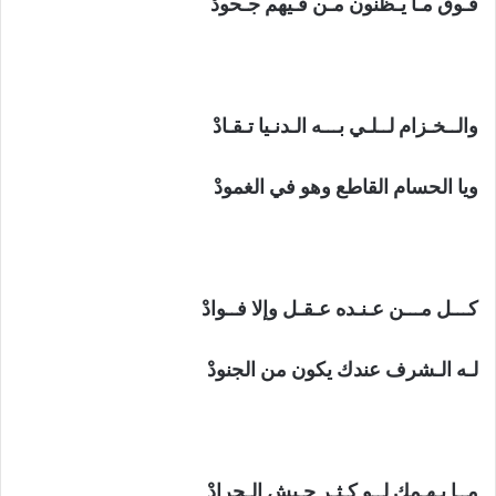
فـوق مـا يـظنون مـن فـيهم جـحودْ
والــخـزام لــلـي بـــه الـدنـيا تـقـادْ
ويا الحسام القاطع وهو في الغمودْ
كـــل مـــن عـنـده عـقـل وإلا فــوادْ
لـه الـشرف عندك يكون من الجنودْ
مــا يـهـمك لــو كـثـر جـيش الـجرادْ