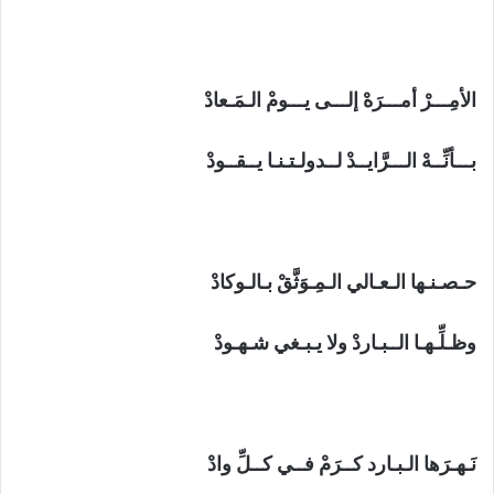
الأمِـــرْ أمـــرَهْ إلـــى يـــومْ الـمَـعادْ
بـــأنِّــهْ الـــرَّايــدْ لــدولـتـنـا يــقــودْ
حـصـنـها الـعـالي الـمِـوَثَّقْ بـالـوكادْ
وظـلِّـهـا الــبـاردْ ولا يـبـغي شـهـودْ
نَـهـرَها الـبـارد كــرَمْ فــي كــلِّ وادْ