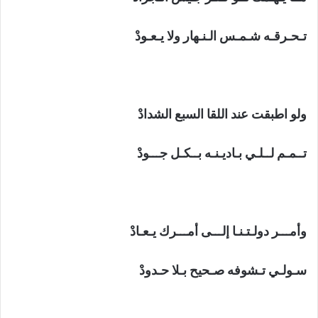
تـحـرقـه شـمـس الـنـهار ولا يـعـودْ
ولو اطبقت عند اللقا السبع الشدادْ
تــمـم لــلـي بـاديـنـه بــكـل جـــودْ
وأمـــر دولـتـنـا إلـــى أمـــرك يـعـادْ
سـولـي تـشوفه صـحيح بـلا حـدودْ