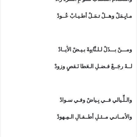
مـايِـمَلْ وهــلْ تـمَـلْ أطـيـابْ عُــودْ
ومـــنْ بـــذَلْ لـلـنَّايبِهْ بـيـضْ الأيــادْ
لــهْ رجَــعْ فـضـلِ الـعَطا نَـقصٍ وزودْ
والـلِّـيالي فــي بِـياضْ وفـي سـوادْ
والأمــانـي مــثـلِ أطــفـالِ الـمِـهودْ