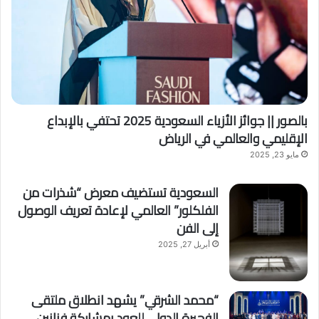
e
ل
b
ي
o
ل
r
ة
n
أ
»
س
ط
بالصور || جوائز الأزياء السعودية 2025 تحتفي بالإبداع
و
ر
الإقليمي والعالمي في الرياض
ي
مايو 23, 2025
ة
م
السعودية تستضيف معرض “شذرات من
ل
الفلكلور” العالمي لإعادة تعريف الوصول
ك
ي
إلى الفن
ة
أبريل 27, 2025
“محمد الشرقي” يشهد انطلاق ملتقى
الفجيرة الدولي للعود بمشاركة فنانين