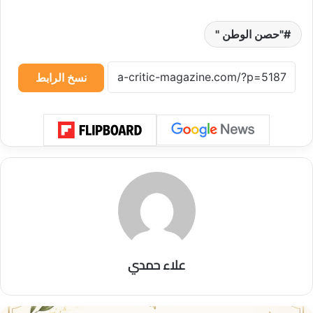
"حصن الوطن "
نسخ الرابط
علاء حمدي