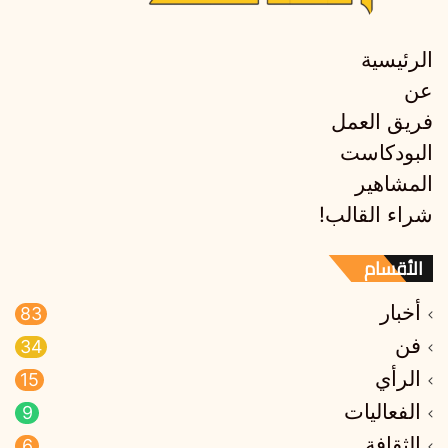
الرئيسية
عن
فريق العمل
البودكاست
المشاهير
شراء القالب!
الأقسام
أخبار
83
فن
34
الرأي
15
الفعاليات
9
الثقافة
6