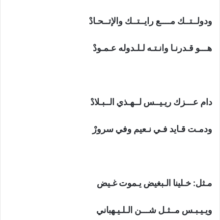
ودولــتــك مــــع رايــتــك والإتــحـادْ
هـــو قـدرنـا وانـتـه لـلـدوله عـمـودْ
دام عـــزك ريـيــس لــهـذي الــبـلادْ
ودمـت قـايد فـي نـعيم وفي سرورْ
مـثل: خـلينا الـبغيض يـموت غـيض
ويـيـبـس مــثـل شـــن الـلـيـهباني