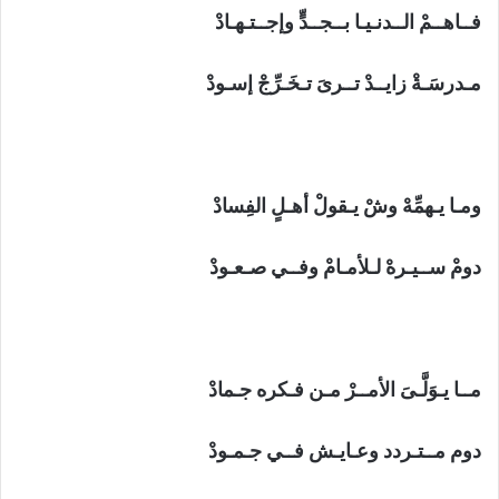
فــاهــمْ الــدنـيـا بــجــدٍّ وإجــتـهـادْ
مـدرسَـةْ زايــدْ تــرىَ تـخَـرِّجْ إسـودْ
ومـا يـهمِّهْ وشْ يـقولْ أهـلٍ الفِسادْ
دومْ ســيـرهْ لـلأمـامْ وفــي صـعـودْ
مــا يـوَلَّـىَ الأمــرْ مـن فـكره جـمادْ
دوم مــتـردد وعـايـش فــي جـمـودْ