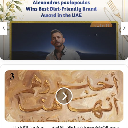
الثقافة
منذ 4 أسابيع
الشيف اليوناني العالمي أليكساندروس يحصد جائزة
أفضل علامة تجارية صديقة للأنظمة الغذائية في
الإمارات
س
م
و
ا
ل
ش
ي
خ
ة
سمو الشيخة بدور بنت سلطان القاسمي.. رحلة من الأزياء إلى
ب