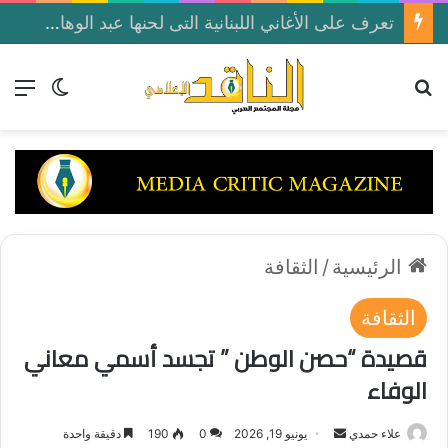
تعرف على الأغاني اللبنانية التى لحنها عبد الوهاب لصباح فى أغاني منسيه على إذاعة القاهرة الكبرى الأخذ
بحث عن
الق
الوضع ا
الرئيسية
/
الثقافة
الثقافة
قصيدة “حصن الوطن ” تجسد أسمي معاني
الوفاء
علاء حمدي
أ
يونيو 19, 2026
0
190
دقيقة واحدة