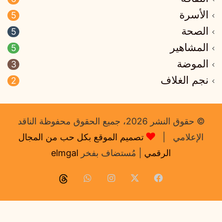
الأسرة
5
الصحة
5
المشاهير
5
الموضة
3
نجم الغلاف
2
© حقوق النشر 2026، جميع الحقوق محفوظة الناقد
الإعلامي |
تصميم الموقع بكل حب من المجال
الرقمي
| مُستضاف بفخر
elmgal
فيسبوك
‫X
انستقرام
واتساب
Thread