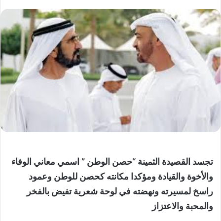
ر
س
ل
ب
ر
ي
د
ا
إ
ل
ك
ت
ر
و
تجسد القصيدة الثمينة “حصن الوطن ” اسمي معاني الوفاء
ن
والأخوة والقيادة ومؤكدا مكانته كحصن للوطن وعمود
ي
راسخ لمسيرته ونهضته في لوحة شعرية تفيض بالفخر
ا
والمحبة والاعتزاز