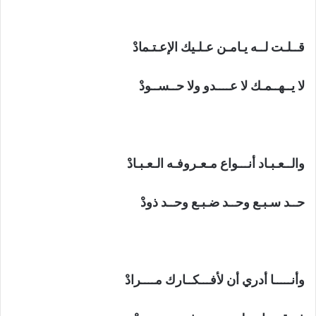
قــلـت لــه يـامـن عـلـيك الإعـتـمادْ
لا يــهــمـك لا عــــدو ولا حــســودْ
والــعـبـاد أنـــواع مـعـروفـه الـعـبـادْ
حــد سـبـع وحــد ضـبـع وحــد ذودْ
وأنـــــا أدري أن لأفـــكــارك مــــرادْ