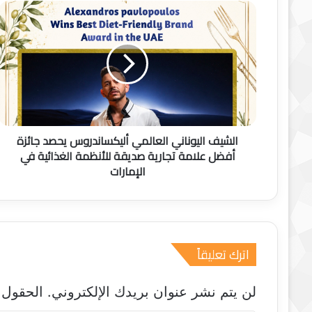
ا
ل
ش
ي
ف
ا
ل
ي
و
الشيف اليوناني العالمي أليكساندروس يحصد جائزة
ن
ا
أفضل علامة تجارية صديقة للأنظمة الغذائية في
ن
الإمارات
ي
ا
ل
ع
ا
اترك تعليقاً
ل
م
ي
لن يتم نشر عنوان بريدك الإلكتروني.
الحقول ا
أ