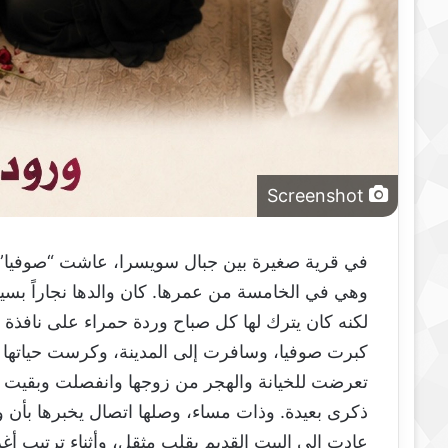
ا
Screenshot
في قرية صغيرة بين جبال سويسرا، عاشت “صوفيا” مع 
وهي في الخامسة من عمرها. كان والدها نجاراً بسيطا
لكنه كان يترك لها كل صباح وردة حمراء على نافذة 
كبرت صوفيا، وسافرت إلى المدينة، وكرست حياتها ف
تعرضت للخيانة والهجر من زوجها وانفصلت وبقيت ت
ذكرى بعيدة. وذات مساء، وصلها اتصال يخبرها بأن وا
عادت إلى البيت القديم بقلب مثقل، وأثناء ترتيب أغ