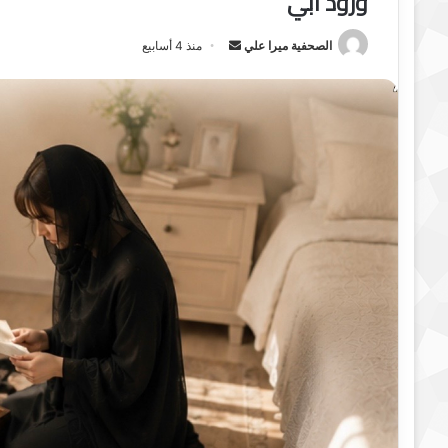
ورود ابي
الصحفية ميرا علي
أ
منذ 4 أسابيع
ر
س
ل
ب
ر
ي
د
ا
إ
ل
ك
ت
ر
و
ن
ي