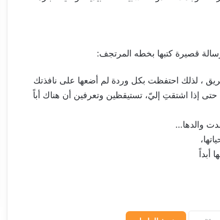
سالة قصيرة كتبها بخطه المرتجف:
يق ، لذلك احتفظت بكل وردة لم أضعها على نافذتك
تى إذا اشتقتِ إليّ، تستيقظين وتعرفين أن هناك أباً
دت والدها…
تها،
أبداً