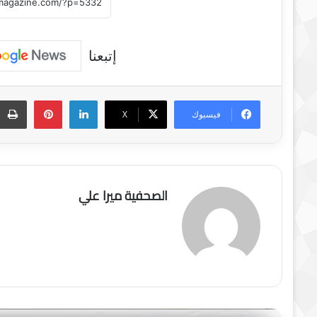
إتبعنا
لينكدإن
بينتيريست
فيسبوك
‫X
الصحفية ميرا علي