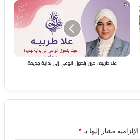
ع
ل
ا
ط
ر
ب
ي
ه
:
علا طربيه : حين يتحول الوعي إلى بداية جديدة
ح
ي
ن
ي
ت
ح
و
ل
ا
ل
و
لإلزامية مشار إليها بـ
*
ع