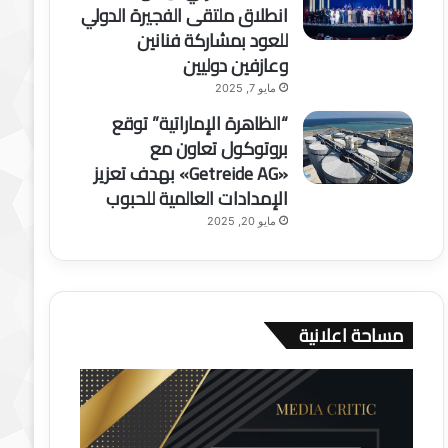
انطلاق ملتقى الفجيرة الدولي
للعود بمشاركة فنانين
وعازفين دوليين
مايو 7, 2025
“الظاهرة الإماراتية” توقع
بروتوكول تعاون مع
«Getreide AG» بهدف تعزيز
الإمدادات العالمية للحبوب
مايو 20, 2025
مساحة اعلانية