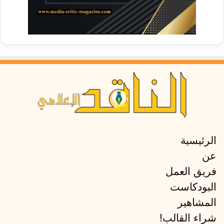
الرئيسية
عن
فريق العمل
البودكاست
المشاهير
شراء القالب!