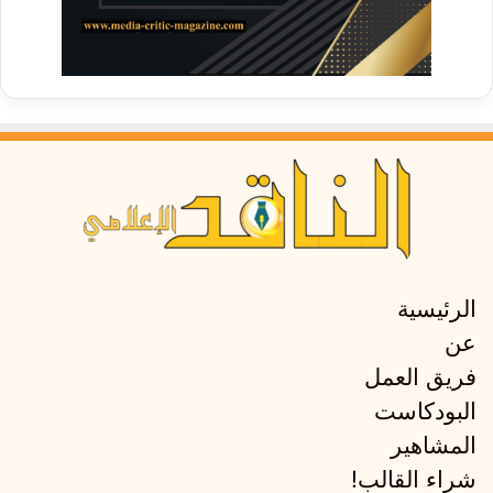
الرئيسية
عن
فريق العمل
البودكاست
المشاهير
شراء القالب!