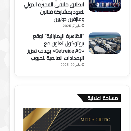
انطلاق ملتقى الفجيرة الدولي
للعود بمشاركة فنانين
وعازفين دوليين
مايو 7, 2025
“الظاهرة الإماراتية” توقع
بروتوكول تعاون مع
«Getreide AG» بهدف تعزيز
الإمدادات العالمية للحبوب
مايو 20, 2025
مساحة اعلانية