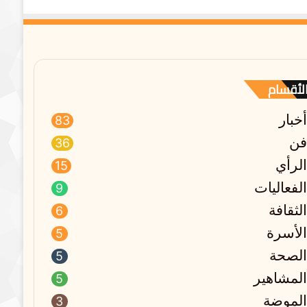
لأقسام
أخبار
83
فن
36
الرأي
15
الفعاليات
9
الثقافة
6
الأسرة
5
الصحة
5
المشاهير
5
الموضة
3