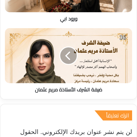
ورود ابي
ض
ي
ف
ة
ا
ل
ش
ر
ف
ضيفة الشرف الأستاذة مريم عثمان
ا
ل
أ
س
اترك تعليقاً
ت
ا
ذ
لن يتم نشر عنوان بريدك الإلكتروني.
الحقول
ة