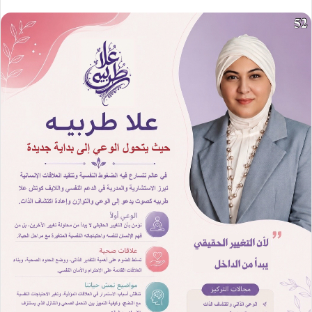
ر
س
ل
ب
ر
ي
د
ا
إ
ل
ك
ت
ر
و
ن
ي
ا