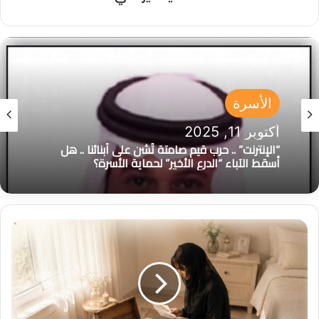
الأسرة
الأسرة
يونيو 7, 2026
دور الأسرة العربية في مواجهة التغيرات المناخية:
أكتوبر 11, 2025
استراتيجية مقترحة وآليات التفعيل
و
“الإنترنت” .. حرب قيم صامتة تُشن على أبنائنا .. هل
ر
أسقط الآباء “الدرع الأخير” لحماية الأسرة؟
و
د
ا
ب
ي