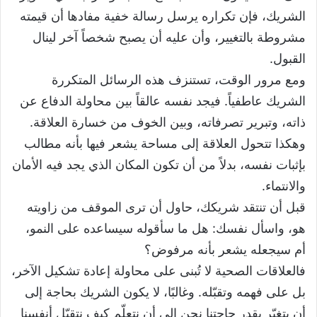
الشريك، فإن تكراره يرسل رسالة خفية مفادها أن قيمته
مشروطة بالتغيير، وأن عليه أن يصبح شخصاً آخر لينال
القبول.
ومع مرور الوقت، تستنزف هذه الرسائل المتكررة
الشريك عاطفياً. فيجد نفسه عالقاً بين محاولة الدفاع عن
ذاته، وتبرير تصرفاته، وبين الخوف من خسارة العلاقة.
وهكذا تتحول العلاقة إلى مساحة يشعر فيها بأنه مطالب
بإثبات نفسه، بدلاً من أن تكون المكان الذي يجد فيه الأمان
والانتماء.
قبل أن تنتقد شريكك، حاول أن ترى الموقف من زاويته
هو، واسأل نفسك: هل ما سأقوله سيساعده على النمو،
أم سيجعله يشعر بأنه مرفوض؟
فالعلاقات الصحية لا تُبنى على محاولة إعادة تشكيل الآخر،
بل على فهمه وتقبّله. وغالبًا، لا يكون الشريك بحاجة إلى
أن يتغيّر بقدر حاجتنا نحن إلى أن نتعلّم كيف نتقبّل أنفسنا