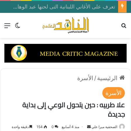
تعرف على الأغاني اللبنانية التى لحنها عبد الوهاب لصباح فى أغاني منسيه على إذاعة القاهرة الكبرى الأخذ
بحث عن
الق
الوضع ا
الرئيسية
/
الأسرة
الأسرة
علا طربيه : حين يتحول الوعي إلى بداية
جديدة
الصحفية ميرا علي
أ
منذ 4 أسابيع
0
154
دقيقة واحدة