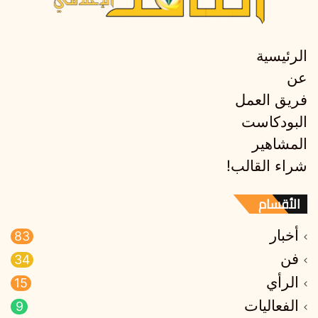
الرئيسية
عن
فريق العمل
البودكاست
المشاهير
شراء القالب!
الأقسام
أخبار
83
فن
34
الرأي
15
الفعاليات
9