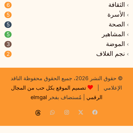
الثقافة
6
الأسرة
5
الصحة
5
المشاهير
5
الموضة
3
نجم الغلاف
2
© حقوق النشر 2026، جميع الحقوق محفوظة الناقد
الإعلامي |
تصميم الموقع بكل حب من المجال
الرقمي
| مُستضاف بفخر
elmgal
فيسبوك
‫X
انستقرام
واتساب
Thread